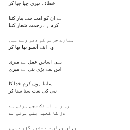
خطائے میری چپا چپا کر
ہے ان کو امت سے پیار کتنا
کرم ہے رحمت شعار کتنا
ہمارے جرمو کو دھو رہے ہیں
وہ اپنے آنسو بھا بھا کر
یہی اساس عمل ہے میری
اس سے بڑی بنی ہے میری
سانتا ہوں کرم خدا کا
نبی کی نعت سنا سنا کر
وہ راہ اب تک سجی ہوئی ہے
دل کا کعبہ بنی ہوئی ہے
جہاں جہاں سے حضور گزرے ہیں