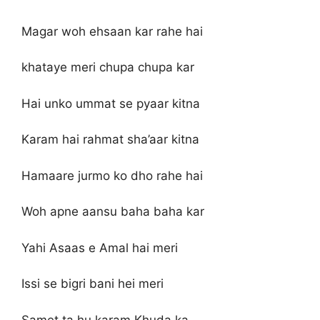
Magar woh ehsaan kar rahe hai
khataye meri chupa chupa kar
Hai unko ummat se pyaar kitna
Karam hai rahmat sha’aar kitna
Hamaare jurmo ko dho rahe hai
Woh apne aansu baha baha kar
Yahi Asaas e Amal hai meri
Issi se bigri bani hei meri
Samet ta hu karam Khuda ka