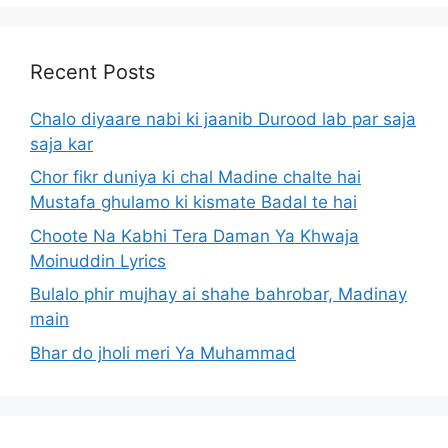
Recent Posts
Chalo diyaare nabi ki jaanib Durood lab par saja
saja kar
Chor fikr duniya ki chal Madine chalte hai
Mustafa ghulamo ki kismate Badal te hai
Choote Na Kabhi Tera Daman Ya Khwaja
Moinuddin Lyrics
Bulalo phir mujhay ai shahe bahrobar, Madinay
main
Bhar do jholi meri Ya Muhammad