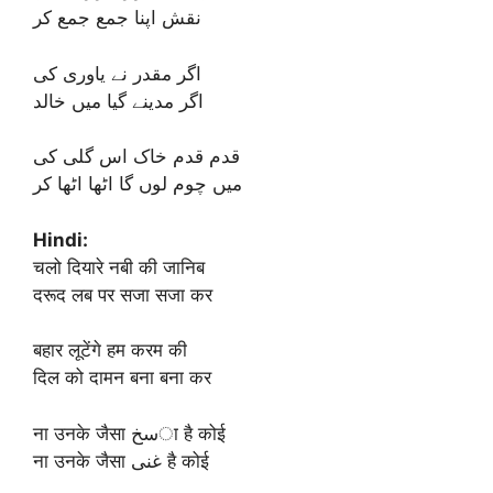
نقش اپنا جمع جمع کر
اگر مقدر نے یاوری کی
اگر مدینے گیا میں خالد
قدم قدم خاک اس گلی کی
میں چوم لوں گا اٹھا اٹھا کر
Hindi:
चलो दियारे नबी की जानिब
दरूद लब पर सजा सजा कर
बहार लूटेंगे हम करम की
दिल को दामन बना बना कर
ना उनके जैसा سخा है कोई
ना उनके जैसा غنی है कोई