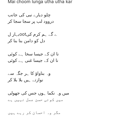
Mai choom lunga utha utha kar
چلو دیارے نبی کی جانب
دروود لب پر سجا سجا کر
بہار لootے گے ہم کرم کی
دل کو دامن بنا بنا کر
نا ان کے جیسا سخا ہے کوئی
نا ان کے جیسا غنی ہے کوئی
وہ بناواؤ کا ہر جگہ سے
نوازتے ہیں بلا بلا کر
میں وہ نکما ہوں جس کی جھولی
میں کوئی حسن عمل نہیں ہے
مگر وہ احسان کر رہے ہیں