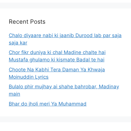
Recent Posts
Chalo diyaare nabi ki jaanib Durood lab par saja
saja kar
Chor fikr duniya ki chal Madine chalte hai
Mustafa ghulamo ki kismate Badal te hai
Choote Na Kabhi Tera Daman Ya Khwaja
Moinuddin Lyrics
Bulalo phir mujhay ai shahe bahrobar, Madinay
main
Bhar do jholi meri Ya Muhammad