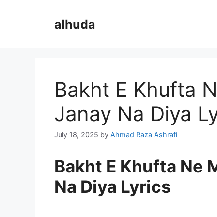
Skip
to
alhuda
content
Bakht E Khufta 
Janay Na Diya Ly
July 18, 2025
by
Ahmad Raza Ashrafi
Bakht E Khufta Ne 
Na Diya Lyrics