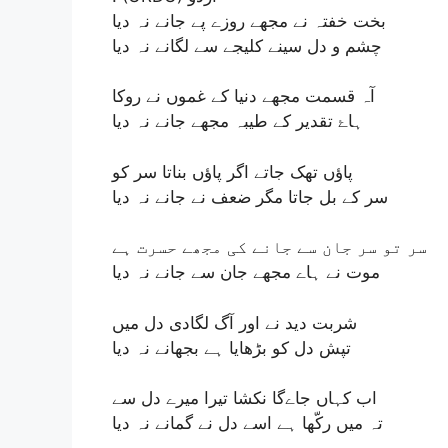
بخت خفتہ نے مجھے روزے پے جانے نہ دیا
چشم و دل سینے کلیجے سے لگانے نہ دیا
آہ قسمت مجھے دنیا کے غموں نے روکا
ہاۓ تقدیر کے طیبہ مجھے جانے نہ دیا
پاؤں تھک جاتے اگر پاؤں بناتا سر کو
سر کے بل جاتا مگر ضعف نے جانے نہ دیا
سر تو سر جان سے جانے کی مجھے حسرت ہے
موت نے ہاے مجھے جان سے جانے نہ دیا
شربت دید نے اور آگ لگادی دل میں
تپش دل کو بڑھایا ہے بجھانے نہ دیا
اب کہاں جاےگا نکشا تیرا میرے دل سے
تہ میں رکّھا ہے اسے دل نے گمانے نہ دیا