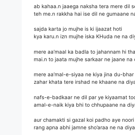
ab kahaa.n jaaega naksha tera mere dil s
teh me.n rakkha hai ise dil ne gumaane n
sajda karta jo mujhe is ki ijaazat hoti
kya karu.n izn mujhe iska KHuda ne na di
mere aa’maal ka badla to jahannam hi th
mai.n to jaata mujhe sarkaar ne jaane na 
mere aa’mal-e-siyaa ne kiya jina du-bhar
zahar khata tere irshad ne khaane na diy
nafs-e-badkaar ne dil par ye kiyaamat to
amal-e-naik kiya bhi to chhupaane na diy
aur chamakti si gazal koi padho aye noori
rang apna abhi jamne sho’araa ne na diya