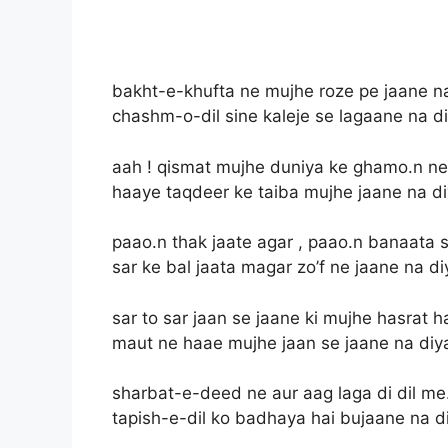
bakht-e-khufta ne mujhe roze pe jaane n
chashm-o-dil sine kaleje se lagaane na d
aah ! qismat mujhe duniya ke ghamo.n ne
haaye taqdeer ke taiba mujhe jaane na d
paao.n thak jaate agar , paao.n banaata 
sar ke bal jaata magar zo’f ne jaane na di
sar to sar jaan se jaane ki mujhe hasrat h
maut ne haae mujhe jaan se jaane na diy
sharbat-e-deed ne aur aag laga di dil me
tapish-e-dil ko badhaya hai bujaane na d