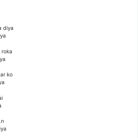
a diya
iya
 roka
iya
sar ko
ya
ai
a
.n
iya