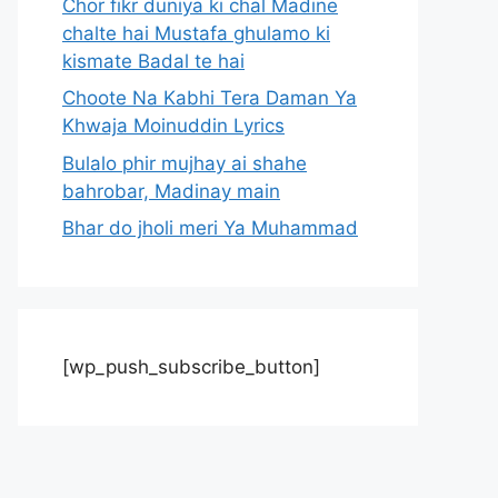
Chor fikr duniya ki chal Madine
chalte hai Mustafa ghulamo ki
kismate Badal te hai
Choote Na Kabhi Tera Daman Ya
Khwaja Moinuddin Lyrics
Bulalo phir mujhay ai shahe
bahrobar, Madinay main
Bhar do jholi meri Ya Muhammad
[wp_push_subscribe_button]