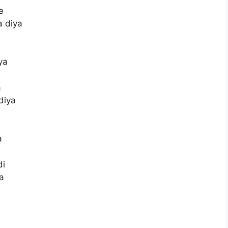
e
a diya
ya
a
diya
a
di
a