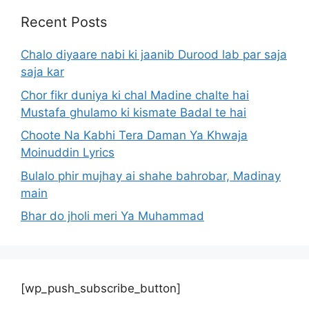
Recent Posts
Chalo diyaare nabi ki jaanib Durood lab par saja
saja kar
Chor fikr duniya ki chal Madine chalte hai
Mustafa ghulamo ki kismate Badal te hai
Choote Na Kabhi Tera Daman Ya Khwaja
Moinuddin Lyrics
Bulalo phir mujhay ai shahe bahrobar, Madinay
main
Bhar do jholi meri Ya Muhammad
[wp_push_subscribe_button]