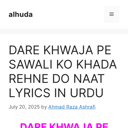
Skip
to
alhuda
Menu
content
DARE KHWAJA PE
SAWALI KO KHADA
REHNE DO NAAT
LYRICS IN URDU
July 20, 2025
by
Ahmad Raza Ashrafi
DARE KHWAJA PE