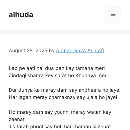
Skip
to
alhuda
Menu
content
August 28, 2025
by
Ahmad Raza Ashrafi
Lab pe aati hai dua ban kay tamana meri
Zindagi sham’a key surat ho Khudaya meri.
Dur dunya ka maray dam say andheera ho jaye!
Har jagah meray chamaknay say ujala ho jaye!
Ho maray dam say younhi meray watan key
zeenat
Jis tarah phool say hoti hai chaman ki zenat.