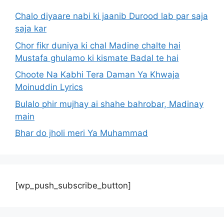
Chalo diyaare nabi ki jaanib Durood lab par saja
saja kar
Chor fikr duniya ki chal Madine chalte hai
Mustafa ghulamo ki kismate Badal te hai
Choote Na Kabhi Tera Daman Ya Khwaja
Moinuddin Lyrics
Bulalo phir mujhay ai shahe bahrobar, Madinay
main
Bhar do jholi meri Ya Muhammad
[wp_push_subscribe_button]