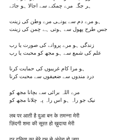
ہر جگہ مرے چمکنے سے اجالا ہو جائے
ہو مرے دم سے یونہی مرے وطن کی زینت
جس طرح پھول سے ہوتی ہے چمن کی زینت
زندگی ہو مرے پروانے کی صورت یا رب
علم کی شمع سے ہو مجھ کو محبت یا رب
ہو مرا کام غریبوں کی حمایت کرنا
درد مندوں سے ضعیفوں سے محبت کرنا
مرے اللہ برائی سے بچانا مجھ کو
نیک جو راہ ہو اس راہ پہ چلانا مجھ کو
लब पर आती है दुआ बन के तमन्ना मेरी
ज़िंदगी शमा की सूरत हो ख़ुदाया मेरी
दूर दुनिया का मेरे दम से अंधेरा हो जाए