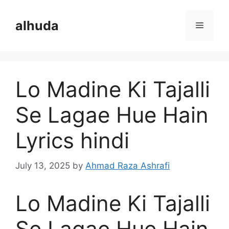
Skip
to
alhuda
Menu
content
Lo Madine Ki Tajalli
Se Lagae Hue Hain
Lyrics hindi
July 13, 2025
by
Ahmad Raza Ashrafi
Lo Madine Ki Tajalli
Se Lagae Hue Hain