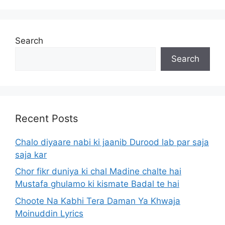
Search
Search
Recent Posts
Chalo diyaare nabi ki jaanib Durood lab par saja
saja kar
Chor fikr duniya ki chal Madine chalte hai
Mustafa ghulamo ki kismate Badal te hai
Choote Na Kabhi Tera Daman Ya Khwaja
Moinuddin Lyrics