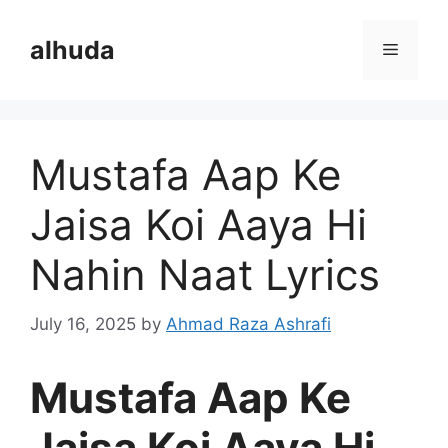
Skip
to
alhuda
Menu
content
Mustafa Aap Ke
Jaisa Koi Aaya Hi
Nahin Naat Lyrics
July 16, 2025
by
Ahmad Raza Ashrafi
Mustafa Aap Ke
Jaisa Koi Aaya Hi