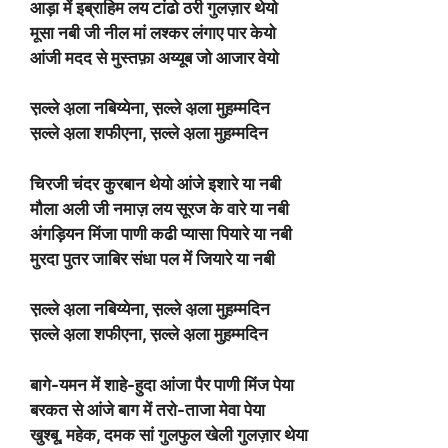
आड़ा में इब्राहिम लय टांढो ठरी गुलज़ार थेयो
मूसा नबी जी नील मां लश्कर लंगाए पार केयो
आंजी मदद से मुस्तफ़ा अय्यूब जो आजार वेयो
स़ल्ले अ़ला नबिय्येना, स़ल्ले अ़ला मुह़म्मदिन
स़ल्ले अ़ला शफीएना, स़ल्ले अ़ला मुह़म्मदिन
चिरजी चंदर कुरबान थेयो आंजे इशारे या नबी
मौला अली जी नमाज़ लय सूरज के वारे या नबी
अंगड़ियन मिंजा पाणी कढी प्यासा पियारे या नबी
मुरदा पुतर जाबिर संधा पल में जियारे या नबी
स़ल्ले अ़ला नबिय्येना, स़ल्ले अ़ला मुह़म्मदिन
स़ल्ले अ़ला शफीएना, स़ल्ले अ़ला मुह़म्मदिन
बागे-यमन में शाहे-हुदा आंजा पैर पाणी मिंज पेया
बरकत से आंजे बाग में तरो-ताजा मेवा पेया
खुश्बू, महेक, दमक सां गुलफुल खेली गुलज़ार थेया