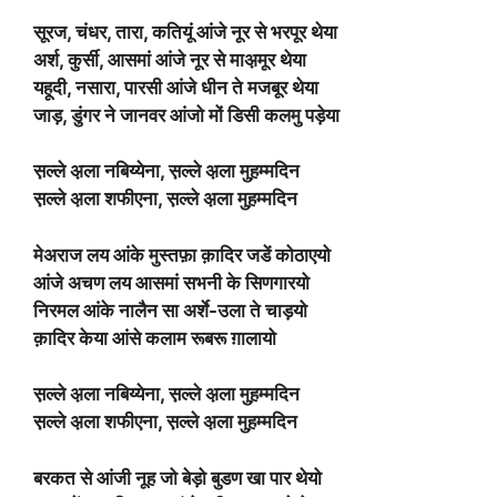
सूरज, चंधर, तारा, कतियूं आंजे नूर से भरपूर थेया
अर्श, कुर्सी, आसमां आंजे नूर से माअ़मूर थेया
यहूदी, नसारा, पारसी आंजे धीन ते मजबूर थेया
जाड़, डुंगर ने जानवर आंजो मों डिसी कलमु पड़ेया
स़ल्ले अ़ला नबिय्येना, स़ल्ले अ़ला मुह़म्मदिन
स़ल्ले अ़ला शफीएना, स़ल्ले अ़ला मुह़म्मदिन
मेअराज लय आंके मुस्तफ़ा क़ादिर जडें कोठाएयो
आंजे अचण लय आसमां सभनी के सिणगारयो
निरमल आंके नालैन सा अर्शे-उला ते चाड़यो
क़ादिर केया आंसे कलाम रूबरू ग़ालायो
स़ल्ले अ़ला नबिय्येना, स़ल्ले अ़ला मुह़म्मदिन
स़ल्ले अ़ला शफीएना, स़ल्ले अ़ला मुह़म्मदिन
बरकत से आंजी नूह जो बेड़ो बुडण खा पार थेयो