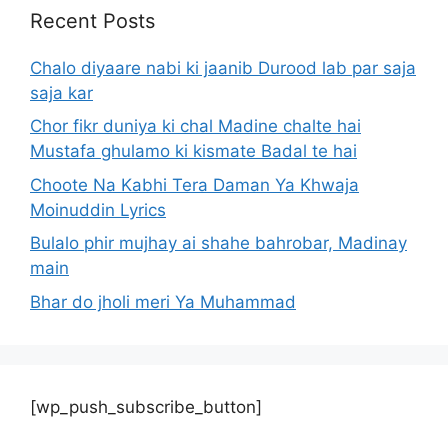
Recent Posts
Chalo diyaare nabi ki jaanib Durood lab par saja
saja kar
Chor fikr duniya ki chal Madine chalte hai
Mustafa ghulamo ki kismate Badal te hai
Choote Na Kabhi Tera Daman Ya Khwaja
Moinuddin Lyrics
Bulalo phir mujhay ai shahe bahrobar, Madinay
main
Bhar do jholi meri Ya Muhammad
[wp_push_subscribe_button]