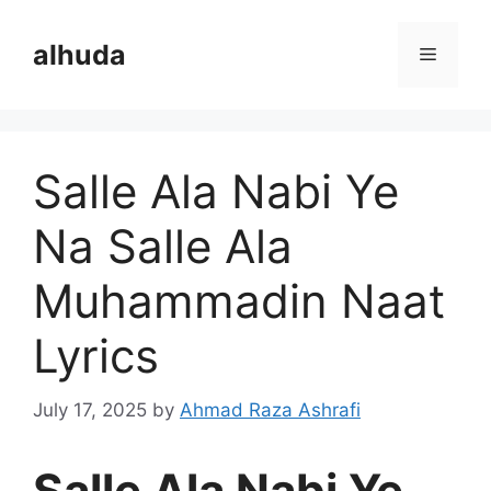
Skip
to
alhuda
Menu
content
Salle Ala Nabi Ye
Na Salle Ala
Muhammadin Naat
Lyrics
July 17, 2025
by
Ahmad Raza Ashrafi
Salle Ala Nabi Ye