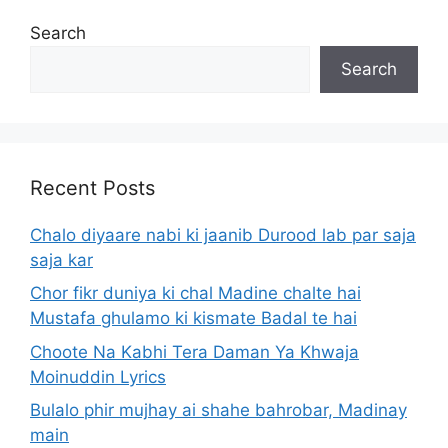
Search
Search
Recent Posts
Chalo diyaare nabi ki jaanib Durood lab par saja
saja kar
Chor fikr duniya ki chal Madine chalte hai
Mustafa ghulamo ki kismate Badal te hai
Choote Na Kabhi Tera Daman Ya Khwaja
Moinuddin Lyrics
Bulalo phir mujhay ai shahe bahrobar, Madinay
main