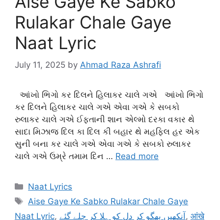
Aise Gaye Ke Sabko
Rulakar Chale Gaye
Naat Lyric
July 11, 2025
by
Ahmad Raza Ashrafi
આંખો ભિગો કર દિલને હિલાકર ચાલે ગએ આંખો ભિગો
કર દિલને હિલાકર ચાલે ગએ એવા ગએ કે સબકો
રુલાકર ચાલે ગએ ઈફ્તાની શાન એલ્મો દરકા વકાર થે
સાદા મિઝાજ દિલ કા દિલ કી બહાર થે મહફિલ હર એક
સુની બના કર ચાલે ગએ એવા ગએ કે સબકો રુલાકર
ચાલે ગએ ઉમ્રે તમામ દિન …
Read more
Categories
Naat Lyrics
Tags
Aise Gaye Ke Sabko Rulakar Chale Gaye
Naat Lyric
,
آنکھیں بھگو کر دل کو ہلا کر چلے گئے
,
आंखे