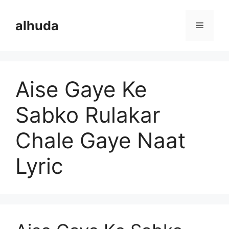
Skip
to
alhuda
Menu
content
Aise Gaye Ke
Sabko Rulakar
Chale Gaye Naat
Lyric