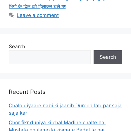
भिगो के दिल को हिलाकर चले गए
Leave a comment
Search
Search
Recent Posts
Chalo diyaare nabi ki jaanib Durood lab par saja
saja kar
Chor fikr duniya ki chal Madine chalte hai
Mustafa ghulamo ki kismate Badal te hai