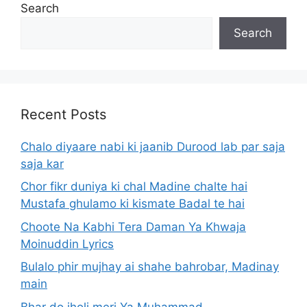
Search
Search
Recent Posts
Chalo diyaare nabi ki jaanib Durood lab par saja
saja kar
Chor fikr duniya ki chal Madine chalte hai
Mustafa ghulamo ki kismate Badal te hai
Choote Na Kabhi Tera Daman Ya Khwaja
Moinuddin Lyrics
Bulalo phir mujhay ai shahe bahrobar, Madinay
main
Bhar do jholi meri Ya Muhammad