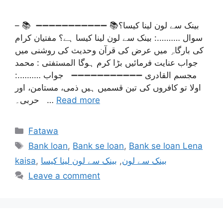
– 📚بینک سے لون لینا کیسا؟📚 ➖➖➖➖➖➖➖➖➖➖➖
سوال ……….: بینک سے لون لینا کیسا ہے؟ مفتیان کرام
کی بارگاہِ میں عرض کی قرآن وحديث کی روشنی میں
جواب عنایت فرمائیں بڑا کرم ہوگا المستفتی : محمد
مجسم القادری ➖➖➖➖➖➖➖➖➖➖➖ جواب ……….:
اولا تو کافروں کی تین قسمیں ہیں ذمی، مستامن، اور
حربی۔ …
Read more
Categories
Fatawa
Tags
Bank loan
,
Bank se loan
,
Bank se loan Lena
kaisa
,
بینک سے لون لینا کیسا
,
بینک سے لون
Leave a comment