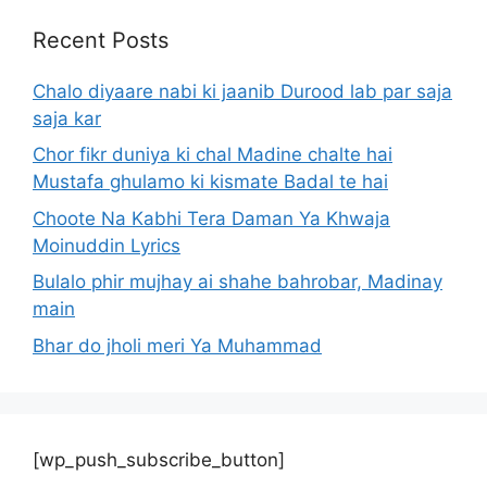
Recent Posts
Chalo diyaare nabi ki jaanib Durood lab par saja
saja kar
Chor fikr duniya ki chal Madine chalte hai
Mustafa ghulamo ki kismate Badal te hai
Choote Na Kabhi Tera Daman Ya Khwaja
Moinuddin Lyrics
Bulalo phir mujhay ai shahe bahrobar, Madinay
main
Bhar do jholi meri Ya Muhammad
[wp_push_subscribe_button]