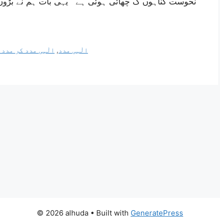
نحوست گناہوں ک چھائی ہوئی ہے یہی بات ہم نے بڑوں 
الٰہی مدد کر مدد 
,
الٰہی مدد
© 2026 alhuda
• Built with
GeneratePress