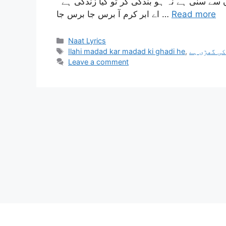
سے سنی ہے نہ ہو بندگی گر تو کیا زندگی ہے
اے ابر کرم آ برس جا برس جا …
Read more
Categories
Naat Lyrics
Tags
Ilahi madad kar madad ki ghadi he
,
کی گھڑی ہے
Leave a comment