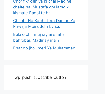
Chor fikr duniya ki chal Madine
chalte hai Mustafa ghulamo ki
kismate Badal te hai
Choote Na Kabhi Tera Daman Ya
Khwaja Moinuddin Lyrics
Bulalo phir mujhay ai shahe
bahrobar, Madinay main
Bhar do jholi meri Ya Muhammad
[wp_push_subscribe_button]