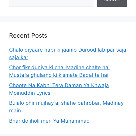
Recent Posts
Chalo diyaare nabi ki jaanib Durood lab par saja
saja kar
Chor fikr duniya ki chal Madine chalte hai
Mustafa ghulamo ki kismate Badal te hai
Choote Na Kabhi Tera Daman Ya Khwaja
Moinuddin Lyrics
Bulalo phir mujhay ai shahe bahrobar, Madinay
main
Bhar do jholi meri Ya Muhammad