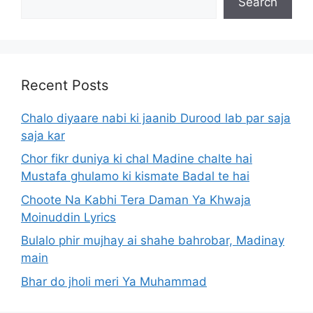
Search
Recent Posts
Chalo diyaare nabi ki jaanib Durood lab par saja
saja kar
Chor fikr duniya ki chal Madine chalte hai
Mustafa ghulamo ki kismate Badal te hai
Choote Na Kabhi Tera Daman Ya Khwaja
Moinuddin Lyrics
Bulalo phir mujhay ai shahe bahrobar, Madinay
main
Bhar do jholi meri Ya Muhammad