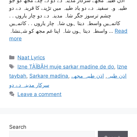
اذن طیبہ مجھے سرکار مدینہ دے دو لے چلے مجھ کو جو
طیبہ وہ سفینہ دے دو یاد طیبہ میں تڑپنے کا قرینہ دے دو
چشم ترسوز جگر شاہ مدینہ دے دو چار یاروں . .
کاتمہیں واسطہ دیتا ہوں شاہ چار یاروں . . کاتمہیں
واسطہ دیتا ہوں شاہ اپنا غم مجھ کو شہنشاہ …
Read
more
Categories
Naat Lyrics
Tags
Izne TÀÏBÃH muje sarkar madine de do
,
Izne
taybah
,
Sarkare madina
,
اذن طیبہ مجھے
,
اذن طیبہ
سرکار مدینہ دے دو
Leave a comment
Search