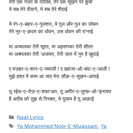
तेरी एक नज़र के तालिब, तेरे एक सुख़न पर क़ुर्बां
ये सब तेरे दीवाने, ये सब तेरे शैदाई
ये रंग-ए-बहार-ए-गुलशन, ये गुल और गुल का जोबन
तेरे नूर-ए-क़दम का धोवन, उस धोवन की रा’नाई
मा अज्मलका तेरी सूरत, मा अह़सनका तेरी सीरत
मा अक्मलका तेरी ‘अज़मत, तेरी ज़ात में गुम है ख़ुदाई
ए मज़हर-ए-शान-ए-जमाली ! ए ख़्वाजा-ओ-बंदा-ए-‘आली !
मुझे हश्र में काम आ जाए मेरा ज़ौक़-ए-सुख़न-आराई
तू रईस-ए-रोज़-ए-शफ़ा’अत, तू अमीर-ए-लुत्फ़-ओ-‘इनायत
है अदीब को तुझ से निस्बत, ये ग़ुलाम है तू आक़ाई
Categories
Naat Lyrics
Tags
Ya Mohammed Noor-E-Mujassam
,
Ya