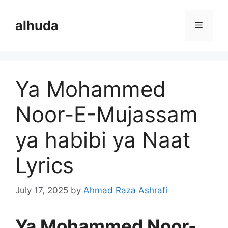
Skip
to
alhuda
Menu
content
Ya Mohammed
Noor-E-Mujassam
ya habibi ya Naat
Lyrics
July 17, 2025
by
Ahmad Raza Ashrafi
Ya Mohammed Noor-