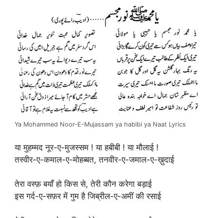
Ya Mohammed Noor-E-Mujassam ya habibi ya Naat Lyrics
या मुहम्मद नूर-ए-मुजस्सम ! या हबीबी ! या मौलाई !
तस्वीर-ए-कमाल-ए-मोहब्बत, तनवीर-ए-जमाल-ए-ख़ुदाई
तेरा वस्फ़ बयाँ हो किस से, तेरी कौन करेगा बड़ाई
इस गर्द-ए-सफ़र में गुम है जिब्रील-ए-अमीं की रसाई