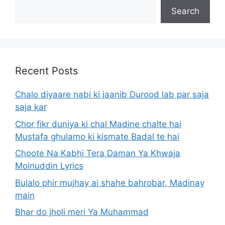
Search
Recent Posts
Chalo diyaare nabi ki jaanib Durood lab par saja
saja kar
Chor fikr duniya ki chal Madine chalte hai
Mustafa ghulamo ki kismate Badal te hai
Choote Na Kabhi Tera Daman Ya Khwaja
Moinuddin Lyrics
Bulalo phir mujhay ai shahe bahrobar, Madinay
main
Bhar do jholi meri Ya Muhammad