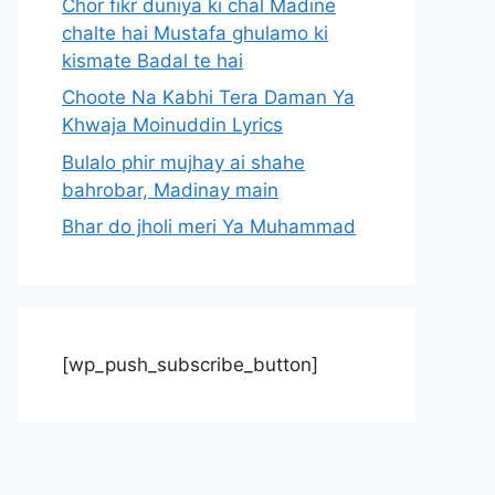
Chor fikr duniya ki chal Madine
chalte hai Mustafa ghulamo ki
kismate Badal te hai
Choote Na Kabhi Tera Daman Ya
Khwaja Moinuddin Lyrics
Bulalo phir mujhay ai shahe
bahrobar, Madinay main
Bhar do jholi meri Ya Muhammad
[wp_push_subscribe_button]