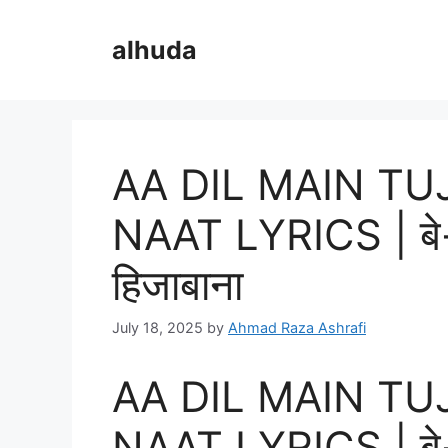
Skip
to
alhuda
content
AA DIL MAIN T
NAAT LYRICS | बे-ख़ु
हिजाबाना
July 18, 2025
by
Ahmad Raza Ashrafi
AA DIL MAIN T
NAAT LYRICS | बे-ख़ु