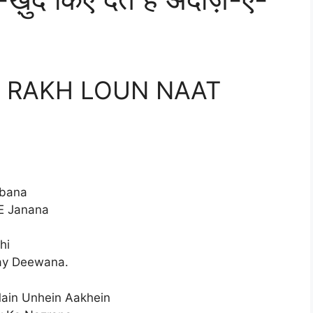
E RAKH LOUN NAAT
abana
 E Janana
hi
hay Deewana.
ain Unhein Aakhein