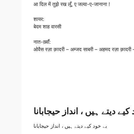
आ दिल में तुझे रख लूँ, ए जल्वा-ए-जानाना !
शायर:
बेदम शाह वारसी
नात-ख़्वाँ:
ओवैस रज़ा क़ादरी – अम्जद साबरी – अहमद रज़ा क़ादरी –
کیے دیتے ہیں ، انداز حیجابانا
بے خود کیے دیتے ہیں ، انداز حیجابانا