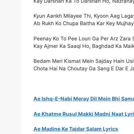
Kay Darshan Ka To Darshan Ho, Nazrana
Kyun Aankh Milayee Thi, Kyoon Aag Laga
Ab Rukh Ko Chupa Baitha Kar Key Mujha
Peenay Ko To Pee Loun Ga Per Arz Zara S
Kay Ajmer Ka Saaqi Ho, Baghdad Ka Mai
Bedam Meri Kismat Mein Sajday Hain Usi
Chota Hai Na Choutay Ga Sang E Dar E J
Ae Ishq-E-Nabi Meray Dil Mein Bhi Sama
Ae Khatme Rusul Makki Madni Naat Lyrics | 
Ae Madine Ke Tajdar Salam Lyrics