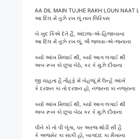
AA DIL MAIN TUJHE RAKH LOUN NAAT 
આ દિલ મેં તુઝે રખ લૂં નાત લિરિક્સ
બે ખુદ કિએ દેતે હૈં, અંદાજ-એ-હિજાબાના
આ દિલ મેં તુઝે રખ લૂં, ઐ જલવા-એ-જનાના
ક્યોં આંખ મિલાઈ થી, ક્યોં આગ લગાઈ થી
અબ રૂખ કો છૂપા બેઠે, કર કે મુઝે દીવાના
જી ચાહતા હૈ તૌહફે મેં બેહજૂં મેં ઉન્હેં આંખેં
કે દરશન કા તો દરશન હો, નજરના કા નજ્રાના
ક્યોં આંખ મિલાઈ થી, ક્યોં આગ લગાઈ થી
અબ રૂખ કો છૂપા બેઠા કર કે મુઝે દીવાના
પીને કો તો પી લૂંગા, પર અરજ થોડી સી હૈ
કે અજમેર કા સાકી હો, બાગદાદ કા મૈખાના