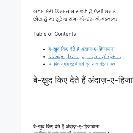
બેદમ મેરી કિસ્મત મેં સજદે હૈં ઉસી ઘર કે
છોટા હૈ ના છૂટેગા સંગ-એ-દર-એ-જનાના
Table of Contents
बे-ख़ुद किए देते हैं अंदाज़-ए-हिजाबाना
بے خود کیے دیتے ہیں ، انداز حیجابانا
আ দিল ম্যায় তুঝে রাখ লুন নাত গানের কথা
बे-ख़ुद किए देते हैं अंदाज़-ए-हिजा
बे-ख़ुद किए देते हैं अंदाज़-ए-हिजाबाना