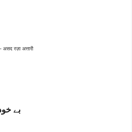
 असद रज़ा अत्तारी
بے خود 