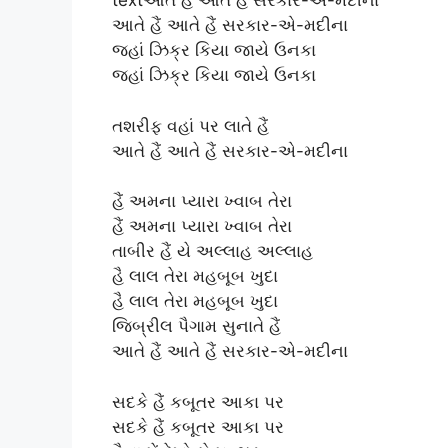
textઆતે હૈં આતે હૈં સરકાર-એ-મદીના
આતે હૈં આતે હૈં સરકાર-એ-મદીના
જહાં ઝિક્ર કિયા જાયે ઉનકા
જહાં ઝિક્ર કિયા જાયે ઉનકા
તશરીફ વહાં પર લાતે હૈં
આતે હૈં આતે હૈં સરકાર-એ-મદીના
હૈં અમના પ્યારા ખ્વાબ તેરા
હૈં અમના પ્યારા ખ્વાબ તેરા
તાબીર હૈં યે અલ્લાહ અલ્લાહ
હૈ લાલ તેરા મહબૂબ ખુદા
હૈ લાલ તેરા મહબૂબ ખુદા
જિબ્રીલ પૈગામ સુનાતે હૈં
આતે હૈં આતે હૈં સરકાર-એ-મદીના
સદકે હૈં કબૂતર આકા પર
સદકે હૈં કબૂતર આકા પર