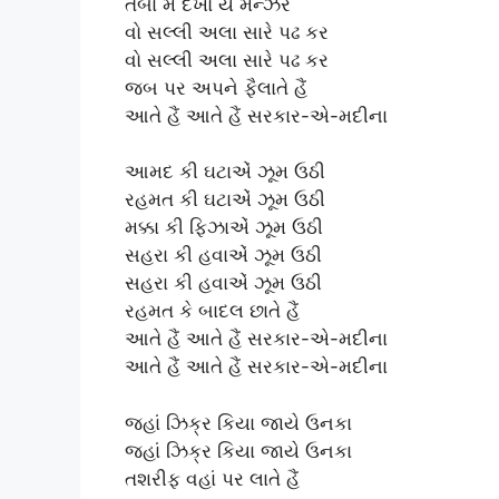
તૈબા મેં દેખો યે મન્ઝર
વો સલ્લી અલા સારે પઢ કર
વો સલ્લી અલા સારે પઢ કર
જબ પર અપને ફૈલાતે હૈં
આતે હૈં આતે હૈં સરકાર-એ-મદીના
આમદ કી ઘટાએં ઝૂમ ઉઠી
રહમત કી ઘટાએં ઝૂમ ઉઠી
મક્કા કી ફિઝાએં ઝૂમ ઉઠી
સહરા કી હવાએં ઝૂમ ઉઠી
સહરા કી હવાએં ઝૂમ ઉઠી
રહમત કે બાદલ છાતે હૈં
આતે હૈં આતે હૈં સરકાર-એ-મદીના
આતે હૈં આતે હૈં સરકાર-એ-મદીના
જહાં ઝિક્ર કિયા જાયે ઉનકા
જહાં ઝિક્ર કિયા જાયે ઉનકા
તશરીફ વહાં પર લાતે હૈં