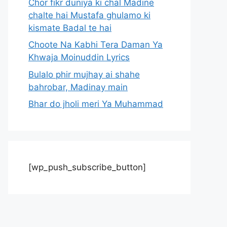
Chor fikr duniya ki chal Madine
chalte hai Mustafa ghulamo ki
kismate Badal te hai
Choote Na Kabhi Tera Daman Ya
Khwaja Moinuddin Lyrics
Bulalo phir mujhay ai shahe
bahrobar, Madinay main
Bhar do jholi meri Ya Muhammad
[wp_push_subscribe_button]