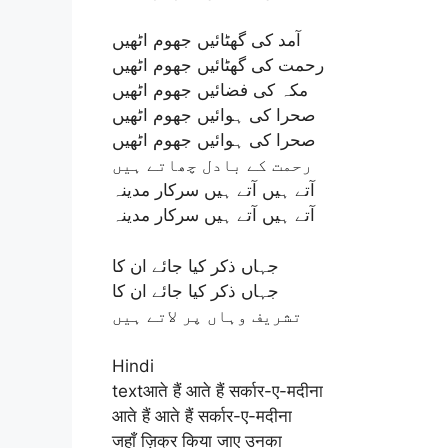
آمد کی گھٹائیں جھوم اٹھیں
رحمت کی گھٹائیں جھوم اٹھیں
مکہ کی فضائیں جھوم اٹھیں
صحرا کی ہوائیں جھوم اٹھیں
صحرا کی ہوائیں جھوم اٹھیں
رحمت کے بادل چھاتے ہیں
آتے ہیں آتے ہیں سرکار مدینہ
آتے ہیں آتے ہیں سرکار مدینہ
جہاں ذکر کیا جائے ان کا
جہاں ذکر کیا جائے ان کا
تشریف وہاں پر لاتے ہیں
Hindi
textआते हैं आते हैं सर्कार-ए-मदीना
आते हैं आते हैं सर्कार-ए-मदीना
जहाँ ज़िक्र किया जाए उनका