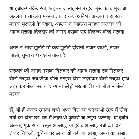
या हबीब-ए-किबरिया, अहलन व साहलन मरहबा मुस्तफा व मुज्तबा,
अहलन व साहलन मरहबा ताजदार-ए-अंबिया, अहलन व साहलन
मरहबा मुरसली के पेशवा, अहलन व साहलन मरहबा सरकार की
आमद मरहबा दिलदार की आमद मरहबा सब मिलकर बोलो मरहबा
अगर न आज झूमोगे तो कब झूमोगे दीवानों मचल जाओ, मचल
जाओ, तुम्हारा यार आने वाला है
सरकार की आमद मरहबा दिलदार की आमद मरहबा सब मिलकर
बोलो मरहबा सब ऊँचा बोलो मरहबा झंडा लहराकर बोलो मरहबा हाथ
लहराकर बोलो मरहबा शरमाना छोड़ो मरहबा दीवानों जोश से बोलो
मरहबा
हाँ, यों ही करके उनका चर्चा अपने दिल को चमकाओ ऊँचे में ऊँचा
नबी का झंडा घर-घर में लहराओ पुकारो या रसूल अल्लाह, या हबीब
अल्लाह पुकारो या रसूल अल्लाह, या हबीब अल्लाह नबी का झंडा
लेकर निकलो, दुनिया पर छा जाओ नबी का झंडा, अमन का झंडा,