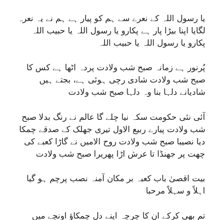
یا رسول اللہ کے نعرے سے ہم کو پیار ہے ہم نے یہ نعرہ
لگایا اپنا بیڑا پار ہے پکارو یا رسول اللہ یا حبیب اللہ
پکارو یا رسول اللہ یا حبیب اللہ
پُرنور ہے زمانہ صبح شب ولادت پردہ اٹھا ہے کس کا
صبح شب ولادت شادی رچی ہوئی ہے، بجتے ہیں
شادیانے دلہا بنا وہ دلہا صبح شب ولادت
آئی نئی حکومت سکہ نیا چلے گا عالم نے رنگ بدلا صبح
شب ولادت پیارے ربیع الاول تیری جھلک کے صدقے چمکا
دیا نصیبا صبح شب ولادت روح الامیں نے گاڑا کعبے کی
چھت پر جھنڈا تا عرش اڑا پھریرا صبح شب ولادت
بیت اقصیٰ باب کعبہ بر مکان آمنہ نصب پرچم ہو گیا
اہلاً و سہلاً مرحبا
تم بھی کرکے ان کا چرچہ اپنے دل چمکاؤ اونچے میں