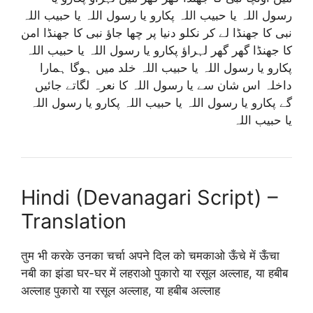
رسول اللہ یا حبیب اللہ پکارو یا رسول اللہ یا حبیب اللہ
نبی کا جھنڈا لے کر نکلو دنیا پر چھا جاؤ نبی کا جھنڈا امن
کا جھنڈا گھر گھر لہراؤ پکارو یا رسول اللہ یا حبیب اللہ
پکارو یا رسول اللہ یا حبیب اللہ خلد میں ہوگا ہمارا
داخلہ اس شان سے یا رسول اللہ کا نعرہ لگاتے جائیں
گے پکارو یا رسول اللہ یا حبیب اللہ پکارو یا رسول اللہ
یا حبیب اللہ
Hindi (Devanagari Script) –
Translation
तुम भी करके उनका चर्चा अपने दिल को चमकाओ ऊँचे में ऊँचा
नबी का झंडा घर-घर में लहराओ पुकारो या रसूल अल्लाह, या हबीब
अल्लाह पुकारो या रसूल अल्लाह, या हबीब अल्लाह