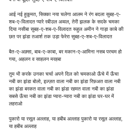
आई नई हुकूमत, सिक्का नया चलेगा आलम ने रंग बदला सुबह-ए-
शब-ए-विलादत प्यारे रबीउल अव्वल, तेरी झलक के सदके चमका
दिया नसीबा सुबह-ए-शब-ए-विलादत रूहुल अमीन ने गाड़ा काबे की
छत पर झंडा तआर्श तक उड़ा फेरेरा सुबह-ए-शब-ए-विलादत
बैत-ए-अक़्सा, बाब-ए-काबा, बर मकान-ए-आमिना नसब परचम हो
गया, अहलन व साहलन मरहबा
तुम भी करके उनका चर्चा अपने दिल को चमकाओ ऊँचे में ऊँचा
नबी का झंडा बोलो, इज़्ज़त वाला नबी का झंडा रिफ़अत वाला नबी
का झंडा बरकत वाला नबी का झंडा रहमत वाला नबी का झंडा
सबसे ऊँचा नबी का झंडा प्यारा-प्यारा नबी का झंडा घर-घर में
लहराओ
पुकारो या रसूल अल्लाह, या हबीब अल्लाह पुकारो या रसूल अल्लाह,
या हबीब अल्लाह