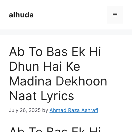
Skip
to
alhuda
Menu
content
Ab To Bas Ek Hi
Dhun Hai Ke
Madina Dekhoon
Naat Lyrics
July 26, 2025
by
Ahmad Raza Ashrafi
Ab To Bas Ek Hi